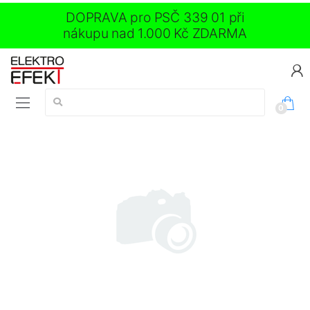
DOPRAVA pro PSČ 339 01 při
nákupu nad 1.000 Kč ZDARMA
Vyhledávání:
0