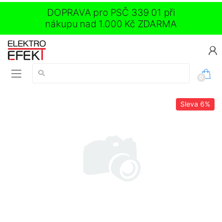
DOPRAVA pro PSČ 339 01 při
nákupu nad 1.000 Kč ZDARMA
Vyhledávání:
0
Sleva
6%