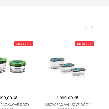
Sleva
23%
Sleva
32%
099,00 Kč
1 399,00 Kč
2 VAKUOVÉ DÓZY
MSZV0FC3 VAKUOVÉ DÓZY
EV