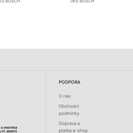
KS BOSCH
3KS BOSCH
PODPORA
O nás
Obchodní
podmínky
Doprava a
platba e-shop