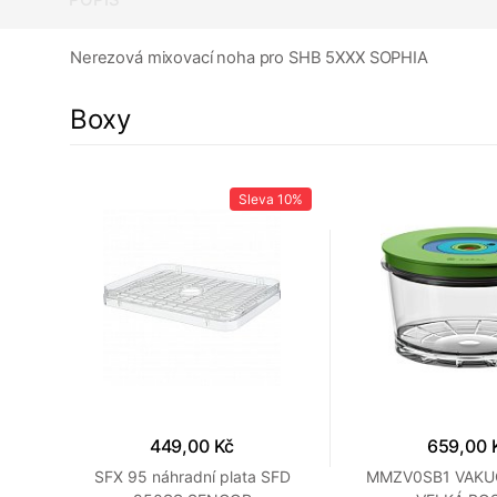
Nerezová mixovací noha pro SHB 5XXX SOPHIA
Boxy
10%
Sleva
10%
449,00 Kč
659,00 
FD
SFX 95 náhradní plata SFD
MMZV0SB1 VAKU