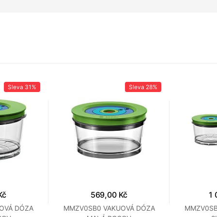
Sleva
31%
Sleva
28%
Kč
569,00 Kč
1 
OVÁ DÓZA
MMZV0SB0 VAKUOVÁ DÓZA
MMZV0SB