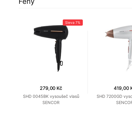
Fény
a
9%
Sleva
7%
279,00 Kč
419,00 
SHD 0045BK vysoušeč vlasů
SHD 7200GD vyso
SENCOR
SENCO