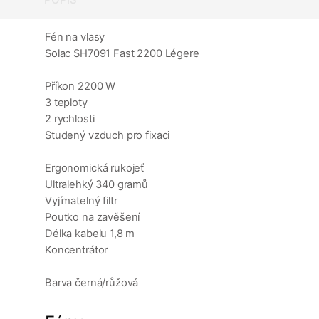
Fén na vlasy
Solac SH7091 Fast 2200 Légere
Příkon 2200 W
3 teploty
2 rychlosti
Studený vzduch pro fixaci
Ergonomická rukojeť
Ultralehký 340 gramů
Vyjímatelný filtr
Poutko na zavěšení
Délka kabelu 1,8 m
Koncentrátor
Barva černá/růžová