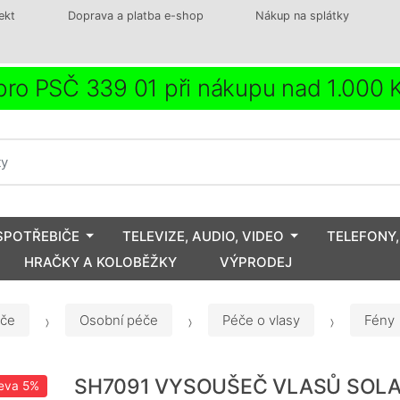
ekt
Doprava a platba e-shop
Nákup na splátky
ro PSČ 339 01 při nákupu nad 1.000
SPOTŘEBIČE
TELEVIZE, AUDIO, VIDEO
TELEFONY,
HRAČKY A KOLOBĚŽKY
VÝPRODEJ
iče
Osobní péče
Péče o vlasy
Fény
SH7091 VYSOUŠEČ VLASŮ SOL
eva
5%