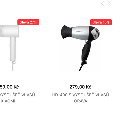
Sleva
27%
Sleva
15%
59,00 Kč
279,00 Kč
 VYSOUŠEČ VLASŮ
HD-400 S VYSOUŠEČ VLASŮ
H
XIAOMI
ORAVA