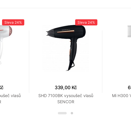
Sleva
24%
Sleva
24%
Kč
339,00 Kč
6
ušeč vlasů
SHD 7100BK vysoušeč vlasů
Mi H300
R
SENCOR