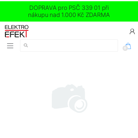
DOPRAVA pro PSČ 339 01 při
nákupu nad 1.000 Kč ZDARMA
Vyhledávání:
0