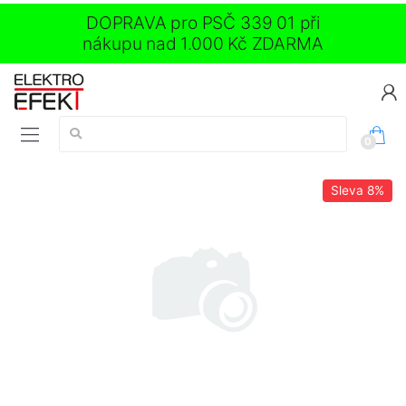
DOPRAVA pro PSČ 339 01 při
nákupu nad 1.000 Kč ZDARMA
Vyhledávání:
0
Sleva
8%