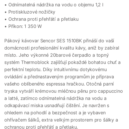
• Odnímatelná nádržka na vodu o objemu 1,2 l
• Protiskluzové nožičky
• Ochrana proti přehřátí a přetlaku
• Příkon: 1 350 W
Pákový kávovar Sencor SES 1510BK přináší do vaší
domácnosti profesionální kvalitu kávy, aniž by zabíral
místo. Jeho výkonné 20barové čerpadlo a topný
systém Thermoblock zajišťují pokaždé bohatou chuť a
perfektní teplotu. Díky intuitivnímu dotykovému
ovládání a přednastaveným programům je příprava
vašeho oblíbeného espressa hračkou. Otočná parní
tryska vytváří krémovou mléčnou pěnu pro cappuccino
a latté, zatímco odnímatelná nádržka na vodu a
odkapávací miska usnadňují čištění. Je navržen s
ohledem na pohodlí a bezpečnost a je vybaven
ohřívačem šálků, extra velkým prostorem pro šálky a
ochranou proti přehřátí a přetlaku.