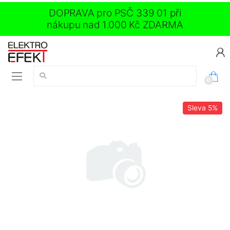
DOPRAVA pro PSČ 339 01 při
nákupu nad 1.000 Kč ZDARMA
Vyhledávání:
0
Sleva
5%