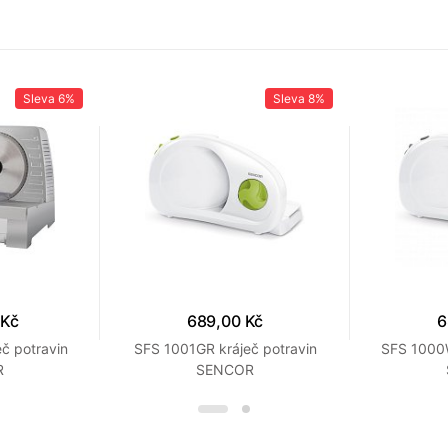
Sleva
6%
Sleva
8%
 Kč
689,00 Kč
6
č potravin
SFS 1001GR kráječ potravin
SFS 1000W
R
SENCOR