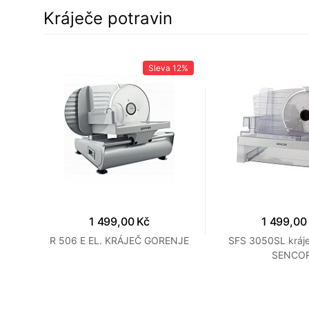
Kráječe potravin
Sleva
12%
1 499,00 Kč
1 499,00
AL
R 506 E EL. KRÁJEČ GORENJE
SFS 3050SL kráje
SENCO