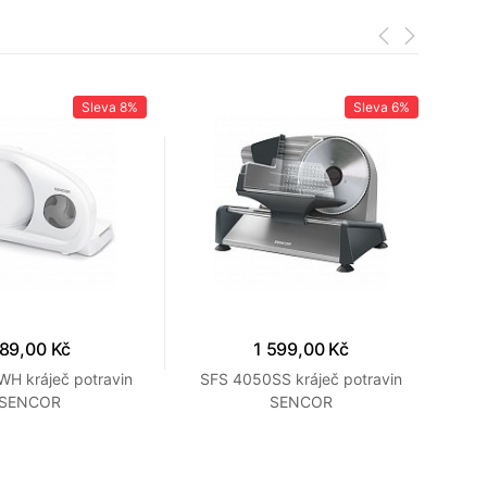
Sleva
8%
Sleva
6%
89,00 Kč
1 599,00 Kč
H kráječ potravin
SFS 4050SS kráječ potravin
MM
SENCOR
SENCOR