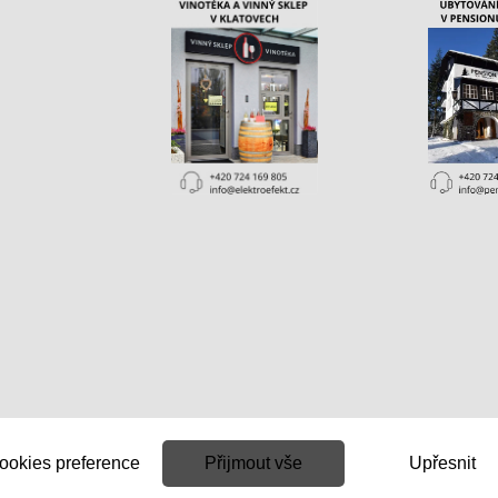
ookies preference
Přijmout vše
Upřesnit