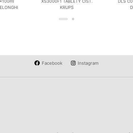
x100ml
XS3000F1 TABLETY ČIST.
DLS C0
ELONGHI
KRUPS
D
Facebook
Instagram