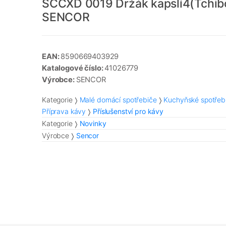
SCCXD 0019 Držák kapslí4(Tchib
SENCOR
EAN:
8590669403929
Katalogové číslo:
41026779
Výrobce:
SENCOR
Kategorie
Malé domácí spotřebiče
Kuchyňské spotřeb
Příprava kávy
Příslušenství pro kávy
Kategorie
Novinky
Výrobce
Sencor