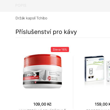
POPIS
Držák kapslí Tchibo
Příslušenství pro kávy
a
5%
Sleva
16%
109,00 Kč
159,00 