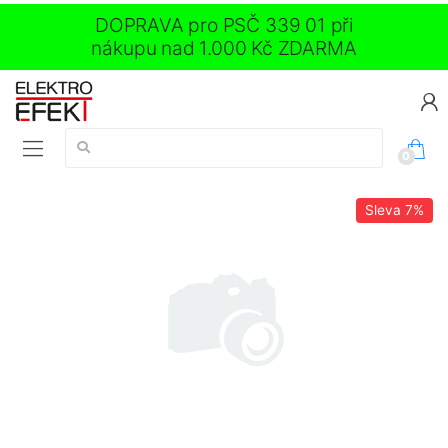
DOPRAVA pro PSČ 339 01 při
nákupu nad 1.000 Kč ZDARMA
Vyhledávání:
0
Sleva
7%