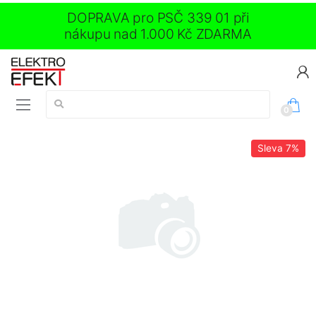
DOPRAVA pro PSČ 339 01 při
nákupu nad 1.000 Kč ZDARMA
Vyhledávání:
0
Sleva
7%