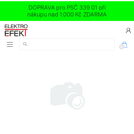
DOPRAVA pro PSČ 339 01 při
nákupu nad 1.000 Kč ZDARMA
Vyhledávání:
0