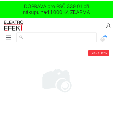
DOPRAVA pro PSČ 339 01 při
nákupu nad 1.000 Kč ZDARMA
Vyhledávání:
0
Sleva
15%