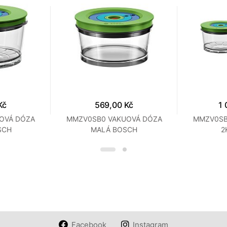
Kč
569,00 Kč
1 
OVÁ DÓZA
MMZV0SB0 VAKUOVÁ DÓZA
MMZV0SB
SCH
MALÁ BOSCH
2
Facebook
Instagram