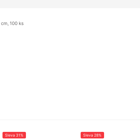
 cm, 100 ks
Sleva
31%
Sleva
28%