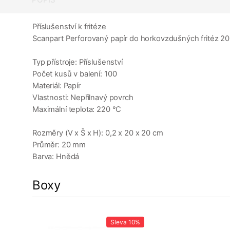
Příslušenství k fritéze
Scanpart Perforovaný papír do horkovzdušných fritéz 20
Typ přístroje: Příslušenství
Počet kusů v balení: 100
Materiál: Papír
Vlastnosti: Nepřilnavý povrch
Maximální teplota: 220 °C
Rozměry (V x Š x H): 0,2 x 20 x 20 cm
Průměr: 20 mm
Barva: Hnědá
Boxy
10%
Sleva
10%