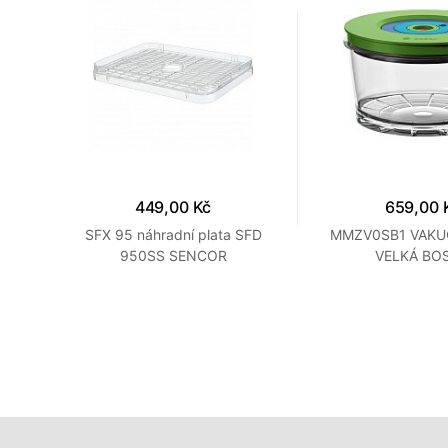
449,00 Kč
659,00 
FD
SFX 95 náhradní plata SFD
MMZV0SB1 VAKU
950SS SENCOR
VELKÁ BO