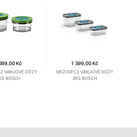
099,00 Kč
1 399,00 Kč
2 VAKUOVÉ DÓZY
MSZV0FC3 VAKUOVÉ DÓZY
EV
KS BOSCH
3KS BOSCH