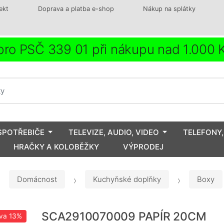
ekt
Doprava a platba e-shop
Nákup na splátky
ro PSČ 339 01 při nákupu nad 1.000
SPOTŘEBIČE
TELEVIZE, AUDIO, VIDEO
TELEFONY,
HRAČKY A KOLOBĚŽKY
VÝPRODEJ
Domácnost
Kuchyňské doplňky
Boxy
SCA2910070009 PAPÍR 20CM
va
13%