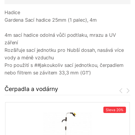
Hadice
Gardena Sací hadice 25mm (1 palec), 4m
4m sací hadice odolná vůči podtlaku, mrazu a UV
záření
Rozšiřuje sací jednotku pro hlubší dosah, nasává více
vody a méně vzduchu
Pro použití s ##jakoukoliv sací jednotkou, čerpadlem
nebo filtrem se závitem 33,3 mm (G1“)
Čerpadla a vodárny
Sleva
20%