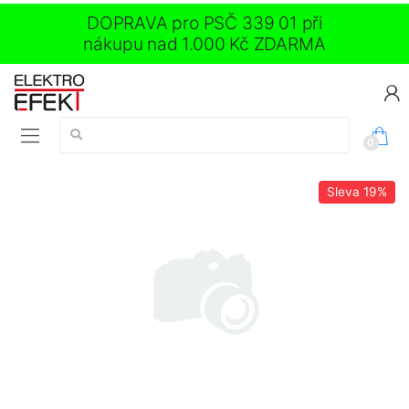
DOPRAVA pro PSČ 339 01 při
nákupu nad 1.000 Kč ZDARMA
Vyhledávání:
0
Sleva
19%