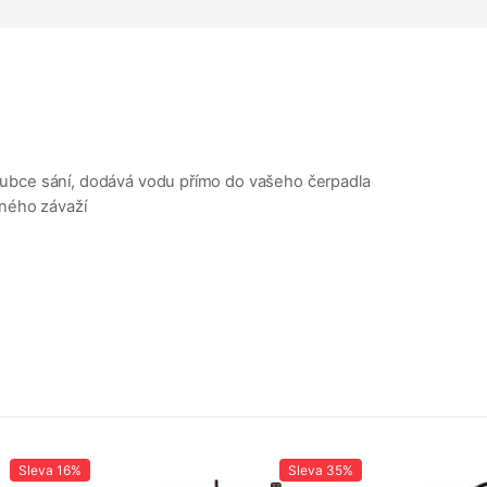
hloubce sání, dodává vodu přímo do vašeho čerpadla
vného závaží
Sleva
16%
Sleva
35%