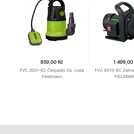
859,00 Kč
1 499,00
0500
FVC 2001-EC Čerpadlo čis. voda
FVC 8010-EC Zahra
Fieldmann
FIELDMA