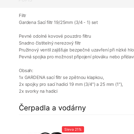
Filtr
Gardena Sací filtr 19/25mm (3/4 - 1) set
Pevné odolné kovové pouzdro filtru
Snadno čistitelný nerezový filtr
Pružinový ventil zajišťuje bezpečné uzavření při nízké 
Pevná spojka pro možnost připojení plováku nebo přída
Obsah:
1x GARDENA sací filtr se zpětnou klapkou,
2x spojky pro sací hadici 19 mm (3/4") a 25 mm (1"),
2x svorky na hadici
Čerpadla a vodárny
a
2%
Sleva
21%