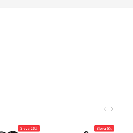
Sleva
26%
Sleva
5%