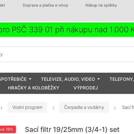
ekt
Doprava a platba e-shop
Nákup na splátky
ro PSČ 339 01 při nákupu nad 1.000
SPOTŘEBIČE
TELEVIZE, AUDIO, VIDEO
TELEFONY,
HRAČKY A KOLOBĚŽKY
VÝPRODEJ
Vodní program
Čerpadla a vodárny
Sací f
Sací filtr 19/25mm (3/4-1) set
eva
18%