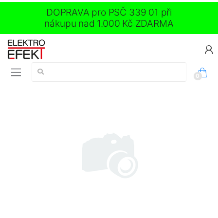
DOPRAVA pro PSČ 339 01 při
nákupu nad 1.000 Kč ZDARMA
Vyhledávání:
0