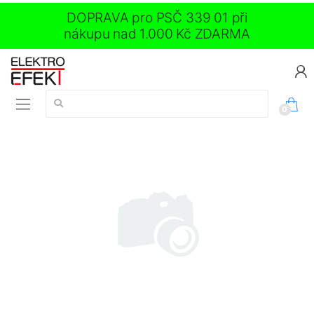
DOPRAVA pro PSČ 339 01 při
nákupu nad 1.000 Kč ZDARMA
Vyhledávání:
0