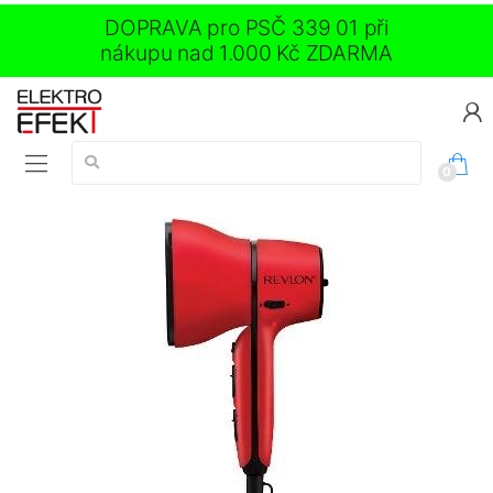
DOPRAVA pro PSČ 339 01 při
nákupu nad 1.000 Kč ZDARMA
Vyhledávání:
0