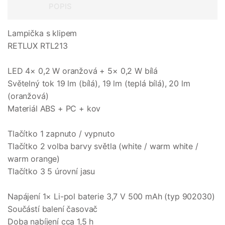
POPIS
Lampička s klipem
RETLUX RTL213
LED 4× 0,2 W oranžová + 5× 0,2 W bílá
Světelný tok 19 lm (bílá), 19 lm (teplá bílá), 20 lm
(oranžová)
Materiál ABS + PC + kov
Tlačítko 1 zapnuto / vypnuto
Tlačítko 2 volba barvy světla (white / warm white /
warm orange)
Tlačítko 3 5 úrovní jasu
Napájení 1× Li-pol baterie 3,7 V 500 mAh (typ 902030)
Součástí balení časovač
Doba nabíjení cca 1,5 h