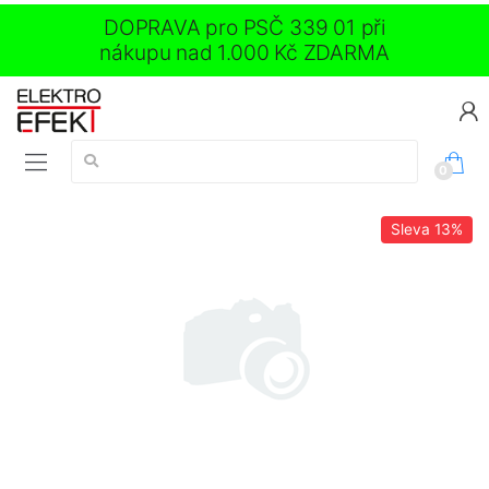
DOPRAVA pro PSČ 339 01 při
nákupu nad 1.000 Kč ZDARMA
Vyhledávání:
0
Sleva
13%