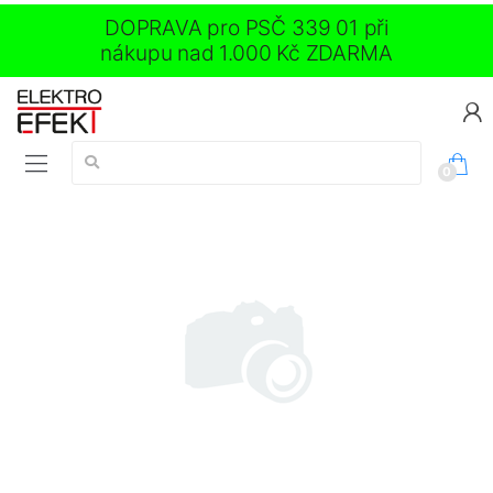
DOPRAVA pro PSČ 339 01 při
nákupu nad 1.000 Kč ZDARMA
Vyhledávání:
0