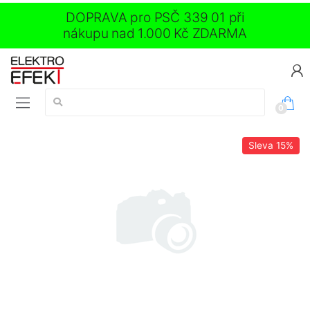
DOPRAVA pro PSČ 339 01 při
nákupu nad 1.000 Kč ZDARMA
Vyhledávání:
0
Sleva
15%