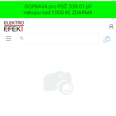
DOPRAVA pro PSČ 339 01 při
nákupu nad 1.000 Kč ZDARMA
Vyhledávání:
0