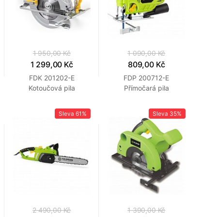
1 950,00 Kč
1 090,00 Kč
1 299,00 Kč
809,00 Kč
FDK 201202-E
FDP 200712-E
Kotoučová pila
Přímočará pila
FIELDMANN
FIELDMANN
Sleva
61%
Sleva
35%
2 490,00 Kč
1 390,00 Kč