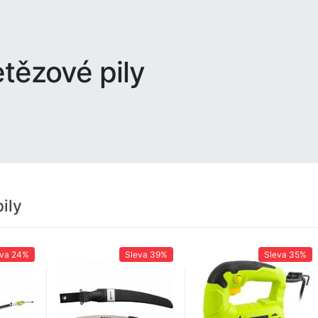
tězové pily
ily
eva
24%
Sleva
39%
Sleva
35%