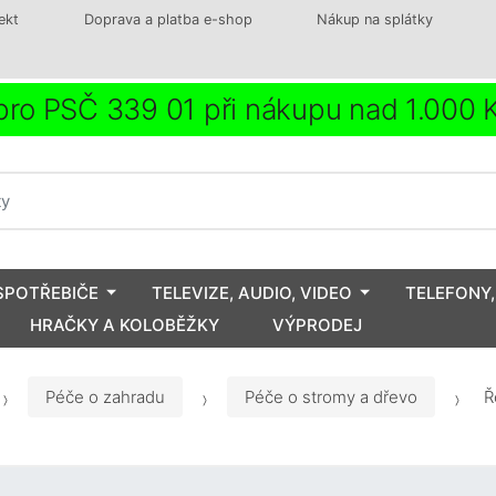
ekt
Doprava a platba e-shop
Nákup na splátky
ro PSČ 339 01 při nákupu nad 1.000
SPOTŘEBIČE
TELEVIZE, AUDIO, VIDEO
TELEFONY,
HRAČKY A KOLOBĚŽKY
VÝPRODEJ
Péče o zahradu
Péče o stromy a dřevo
Ře