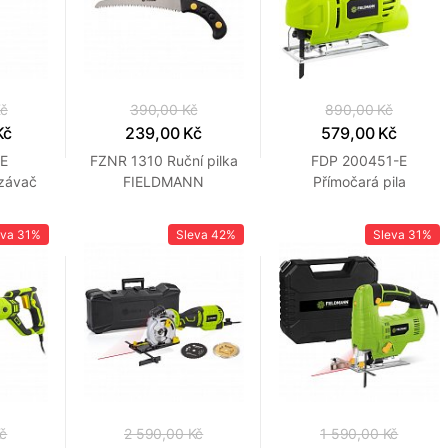
Kč
390,00 Kč
890,00 Kč
Kč
239,00 Kč
579,00 Kč
-E
FZNR 1310 Ruční pilka
FDP 200451-E
ezávač
FIELDMANN
Přímočará pila
N
FIELDMANN
eva
31%
Sleva
42%
Sleva
31%
Kč
2 590,00 Kč
1 590,00 Kč