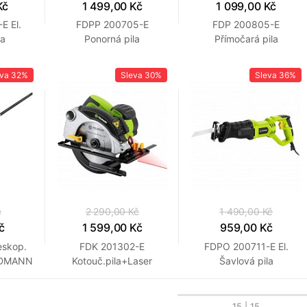
Kč
1 499,00 Kč
1 099,00 Kč
E El.
FDPP 200705-E
FDP 200805-E
la
Ponorná pila
Přímočará pila
N
FIELDMANN
FIELDMANN
eva
32%
Sleva
30%
Sleva
36%
č
2 290,00 Kč
1 490,00 Kč
č
1 599,00 Kč
959,00 Kč
eskop.
FDK 201302-E
FDPO 200711-E El.
ELDMANN
Kotouč.pila+Laser
Šavlová pila
FIELDMANN
FIELDMANN
15
| 15