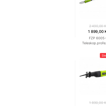
2 490,00 
1 899,00 
FZP 6005
Teleskop.proř
FIELDMAN
Sl
1 890,00 