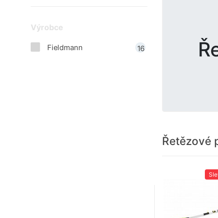
Výrobce
Ře
Fieldmann
16
Řetězové p
Sl