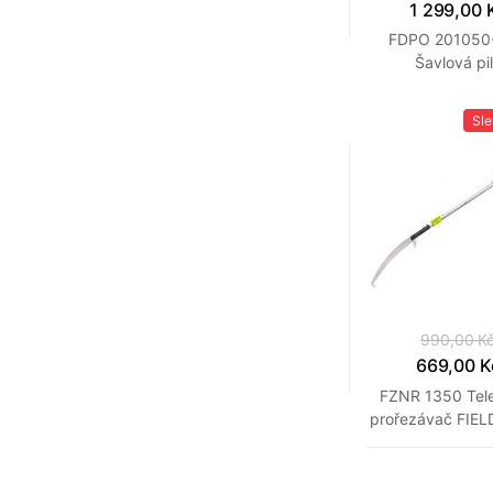
1 299,00 
FDPO 201050-
Šavlová pi
FIELDMAN
Sl
990,00 K
669,00 K
FZNR 1350 Tel
prořezávač FI