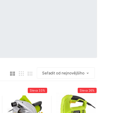
Sleva
33%
Sleva
26%