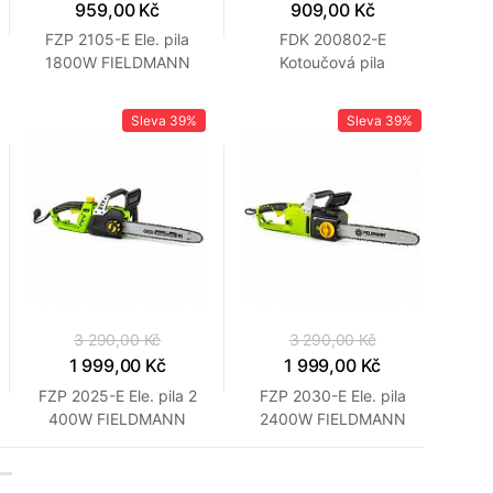
959,00 Kč
909,00 Kč
FZP 2105-E Ele. pila
FDK 200802-E
1800W FIELDMANN
Kotoučová pila
FIELDMANN
Sleva
39%
Sleva
39%
3 290,00 Kč
3 290,00 Kč
1 999,00 Kč
1 999,00 Kč
FZP 2025-E Ele. pila 2
FZP 2030-E Ele. pila
400W FIELDMANN
2400W FIELDMANN