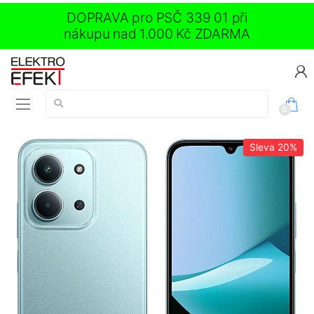
DOPRAVA pro PSČ 339 01 při
nákupu nad 1.000 Kč ZDARMA
Vyhledávání:
0
Sleva
20%