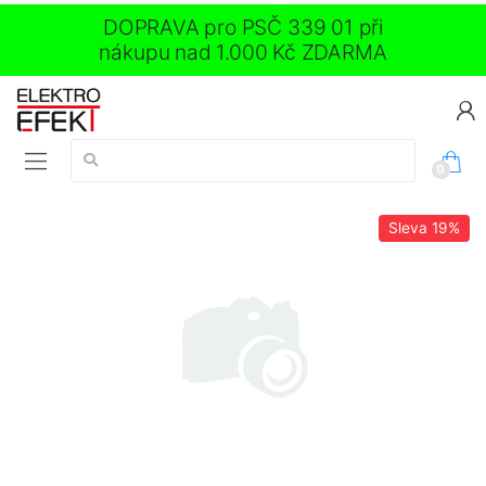
DOPRAVA pro PSČ 339 01 při
nákupu nad 1.000 Kč ZDARMA
Vyhledávání:
0
Sleva
19%