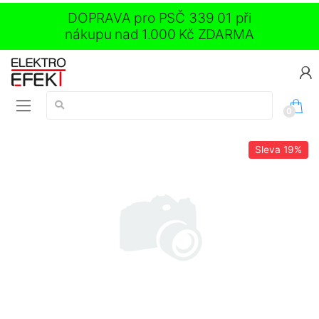
DOPRAVA pro PSČ 339 01 při
nákupu nad 1.000 Kč ZDARMA
Vyhledávání:
0
Sleva
19%