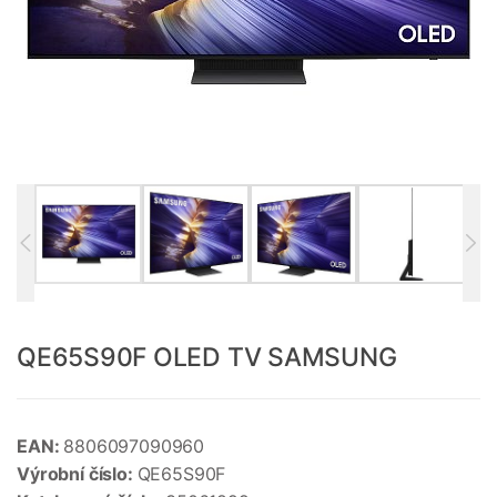
QE65S90F OLED TV SAMSUNG
EAN:
8806097090960
Výrobní číslo:
QE65S90F