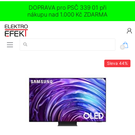
DOPRAVA pro PSČ 339 01 při
nákupu nad 1.000 Kč ZDARMA
Vyhledávání:
0
Sleva
44%