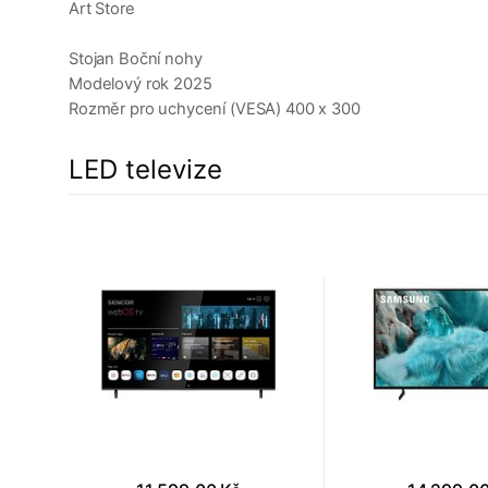
Art Store
Stojan Boční nohy
Modelový rok 2025
Rozměr pro uchycení (VESA) 400 x 300
LED televize
a
1%