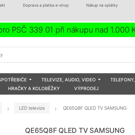
ekt
Doprava a platba e-shop
Nákup na splátky
ro PSČ 339 01 při nákupu nad 1.000
SPOTŘEBIČE
TELEVIZE, AUDIO, VIDEO
TELEFONY,
HRAČKY A KOLOBĚŽKY
VÝPRODEJ
LED televize
QE65Q8F QLED TV SAMSUNG
QE65Q8F QLED TV SAMSUNG