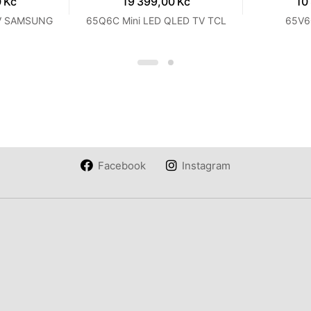
 Kč
19 399,00 Kč
10
V SAMSUNG
65Q6C Mini LED QLED TV TCL
65V6
Facebook
Instagram