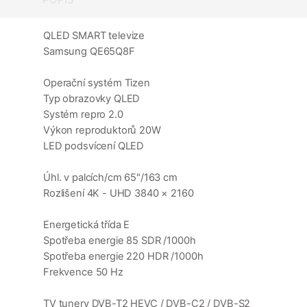
QLED SMART televize
Samsung QE65Q8F
Operační systém Tizen
Typ obrazovky QLED
Systém repro 2.0
Výkon reproduktorů 20W
LED podsvícení QLED
Úhl. v palcích/cm 65"/163 cm
Rozlišení 4K - UHD 3840 × 2160
Energetická třída E
Spotřeba energie 85 SDR /1000h
Spotřeba energie 220 HDR /1000h
Frekvence 50 Hz
TV tunery DVB-T2 HEVC / DVB-C2 / DVB-S2