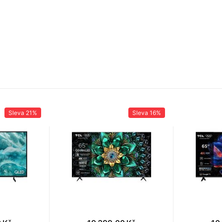
Sleva
21%
Sleva
16%