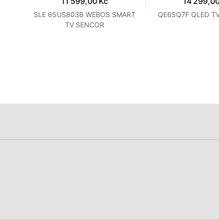
11 599,00 Kč
14 299,00
E
SLE 65US803B WEBOS SMART
QE65Q7F QLED T
TV SENCOR