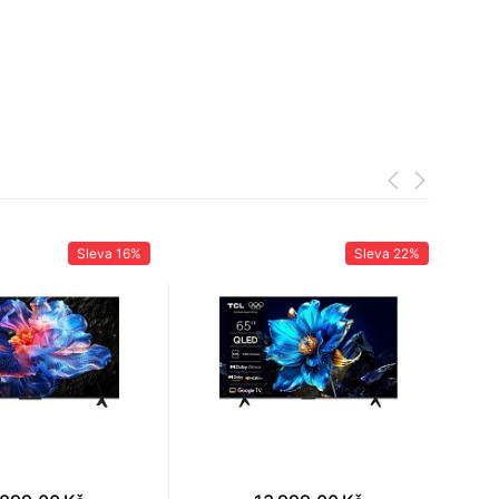
Sleva
16%
Sleva
22%