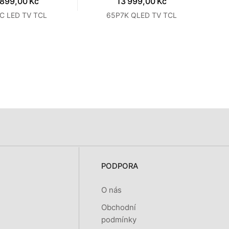
 899,00 Kč
13 999,00 Kč
C LED TV TCL
65P7K QLED TV TCL
PODPORA
O nás
Obchodní
podmínky