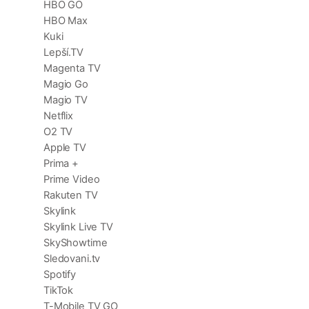
HBO GO
HBO Max
Kuki
Lepší.TV
Magenta TV
Magio Go
Magio TV
Netflix
O2 TV
Apple TV
Prima +
Prime Video
Rakuten TV
Skylink
Skylink Live TV
SkyShowtime
Sledovani.tv
Spotify
TikTok
T-Mobile TV GO