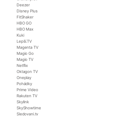
Deezer
Disney Plus
FitShaker
HBO GO
HBO Max
Kuki
Lepší.TV
Magenta TV
Magio Go
Magio TV
Netflix
Oktagon TV
Oneplay
Pohádky
Prime Video
Rakuten TV
Skylink
SkyShowtime
Sledovani.tv