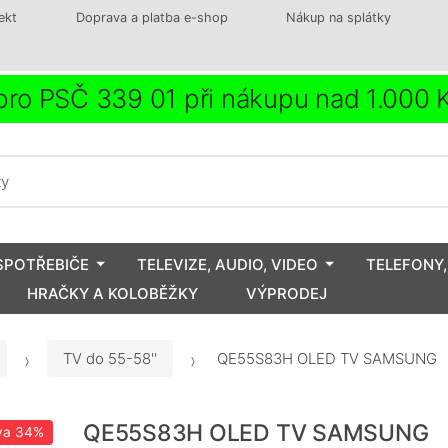
ekt
Doprava a platba e-shop
Nákup na splátky
ro PSČ 339 01 při nákupu nad 1.000
SPOTŘEBIČE
TELEVIZE, AUDIO, VIDEO
TELEFONY,
HRAČKY A KOLOBĚŽKY
VÝPRODEJ
TV do 55-58''
QE55S83H OLED TV SAMSUNG
QE55S83H OLED TV SAMSUNG
va
34%