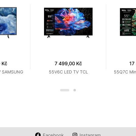
 Kč
7 499,00 Kč
17
V SAMSUNG
55V6C LED TV TCL
55Q7C Min
Facebook
Instagram