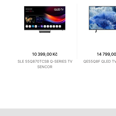
10 399,00 Kč
14 799,00
 TCL
SLE 55Q870TCSB Q-SERIES TV
QE55Q8F QLED T
SENCOR