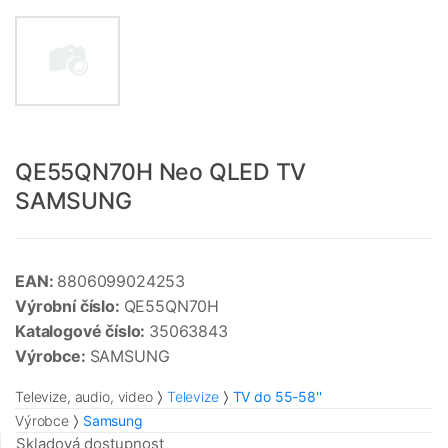
QE55QN70H Neo QLED TV
SAMSUNG
EAN:
8806099024253
Výrobní číslo:
QE55QN70H
Katalogové číslo:
35063843
Výrobce:
SAMSUNG
Televize, audio, video
Televize
TV do 55-58''
Výrobce
Samsung
Skladová dostupnost