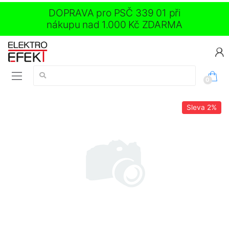
DOPRAVA pro PSČ 339 01 při
nákupu nad 1.000 Kč ZDARMA
Vyhledávání:
0
Sleva
2%