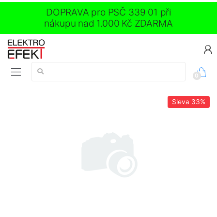
DOPRAVA pro PSČ 339 01 při
nákupu nad 1.000 Kč ZDARMA
Vyhledávání:
0
Sleva
33%