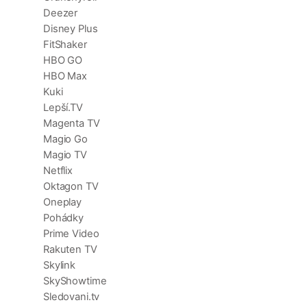
Deezer
Disney Plus
FitShaker
HBO GO
HBO Max
Kuki
Lepší.TV
Magenta TV
Magio Go
Magio TV
Netflix
Oktagon TV
Oneplay
Pohádky
Prime Video
Rakuten TV
Skylink
SkyShowtime
Sledovani.tv