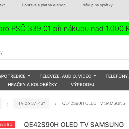
ekt
Doprava a platba e-shop
Nákup na splátky
ro PSČ 339 01 při nákupu nad 1.000
SPOTŘEBIČE
TELEVIZE, AUDIO, VIDEO
TELEFONY,
HRAČKY A KOLOBĚŽKY
VÝPRODEJ
TV do 37-43''
QE42S90H OLED TV SAMSUNG
QE42S90H OLED TV SAMSUNG
eva
9%