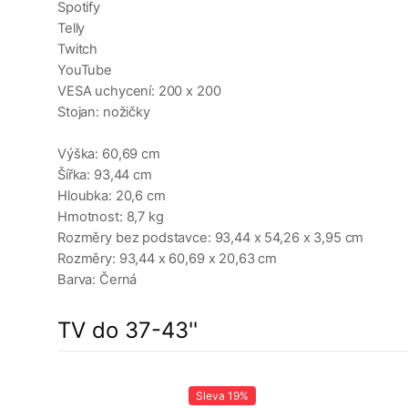
Spotify
Telly
Twitch
YouTube
VESA uchycení: 200 x 200
Stojan: nožičky
Výška: 60,69 cm
Šířka: 93,44 cm
Hloubka: 20,6 cm
Hmotnost: 8,7 kg
Rozměry bez podstavce: 93,44 x 54,26 x 3,95 cm
Rozměry: 93,44 x 60,69 x 20,63 cm
Barva: Černá
TV do 37-43''
23%
Sleva
19%