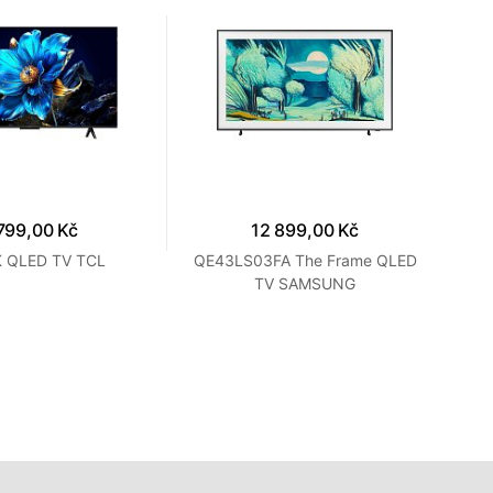
799,00 Kč
12 899,00 Kč
 QLED TV TCL
QE43LS03FA The Frame QLED
QE
TV SAMSUNG