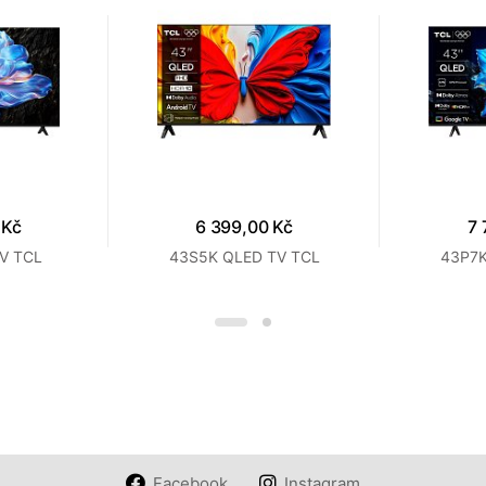
 Kč
6 399,00 Kč
7 
V TCL
43S5K QLED TV TCL
43P7K
Facebook
Instagram