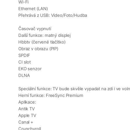
Wi-Fi
Ethernet (LAN)
Přehrává z USB: Video/Foto/Hudba
Časovač vypnutí
Další funkce: matný displej
Hbbtv (červené tlačítko)
Obraz v obrazu (PIP)
SPDIF
CI slot
EKO senzor
DLNA
Speciální funkce: TV bude skvěle vypadat na zdi i ve vol
Herní funkce: FreeSync Premium
Aplikace:
Antik TV
Apple TV
Canal +
Crunchyroll