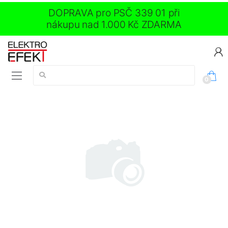
DOPRAVA pro PSČ 339 01 při
nákupu nad 1.000 Kč ZDARMA
Vyhledávání:
0