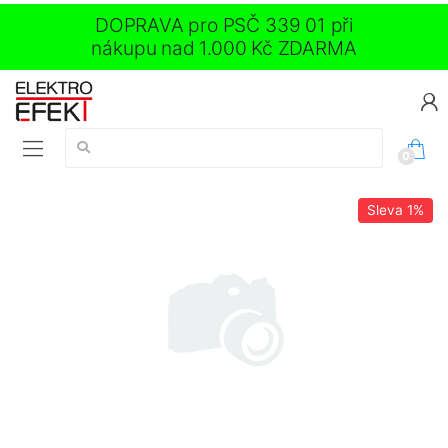
DOPRAVA pro PSČ 339 01 při
nákupu nad 1.000 Kč ZDARMA
Vyhledávání:
0
Sleva
1%