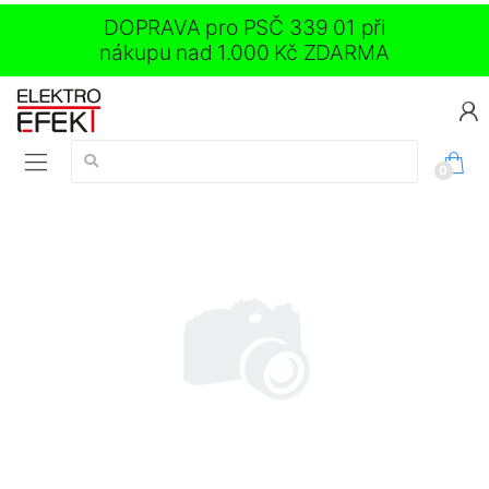
DOPRAVA pro PSČ 339 01 při
nákupu nad 1.000 Kč ZDARMA
Vyhledávání:
0