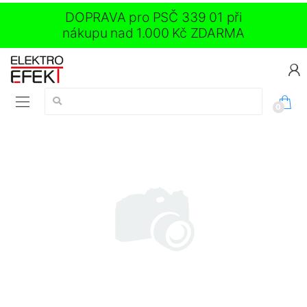
DOPRAVA pro PSČ 339 01 při
nákupu nad 1.000 Kč ZDARMA
Vyhledávání:
0