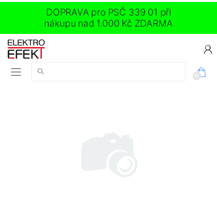
DOPRAVA pro PSČ 339 01 při
nákupu nad 1.000 Kč ZDARMA
Vyhledávání:
0