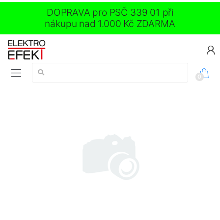
DOPRAVA pro PSČ 339 01 při
nákupu nad 1.000 Kč ZDARMA
Vyhledávání:
0