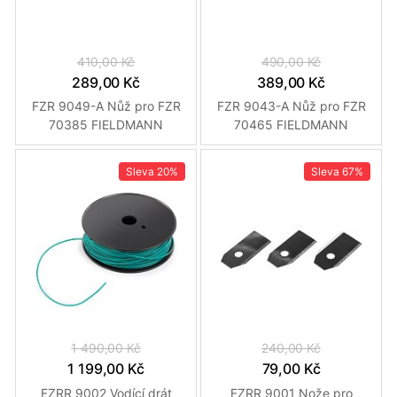
410,00 Kč
490,00 Kč
289,00 Kč
389,00 Kč
FZR 9049-A Nůž pro FZR
FZR 9043-A Nůž pro FZR
70385 FIELDMANN
70465 FIELDMANN
Sleva
20%
Sleva
67%
1 490,00 Kč
240,00 Kč
1 199,00 Kč
79,00 Kč
FZRR 9002 Vodící drát
FZRR 9001 Nože pro