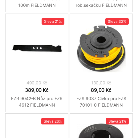
100m FIELDMANN
rob.sekačku FIELDMANN
Sleva
21%
Sleva
32%
490,00 Kč
130,00 Kč
389,00 Kč
89,00 Kč
FZR 9042-B Nůž pro FZR
FZS 9037 Cívka pro FZS
4612 FIELDMANN
70101-0 FIELDMANN
Sleva
26%
Sleva
21%