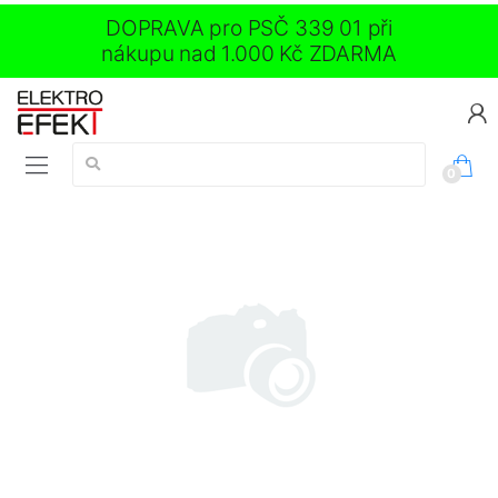
DOPRAVA pro PSČ 339 01 při
nákupu nad 1.000 Kč ZDARMA
Vyhledávání:
0