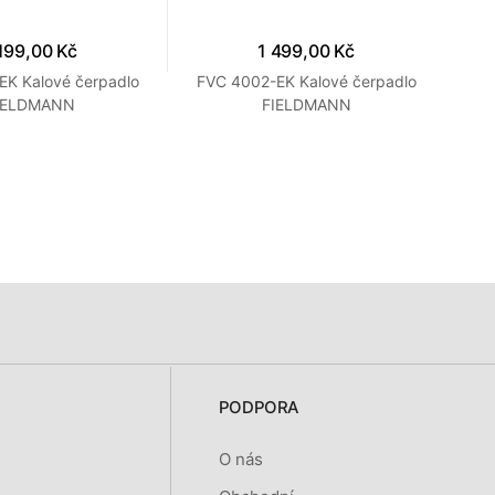
199,00 Kč
1 499,00 Kč
EK Kalové čerpadlo
FVC 4002-EK Kalové čerpadlo
F
IELDMANN
FIELDMANN
PODPORA
O nás