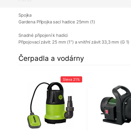
Spojka
Gardena Přípojka sací hadice 25mm (1)
Snadné připojení k hadici
Připojovací závit: 25 mm (1") a vnitřní závit 33,3 mm (G 1)
Čerpadla a vodárny
a
5%
Sleva
21%