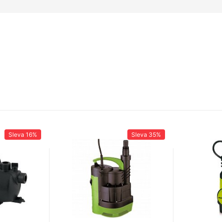
Sleva
16%
Sleva
35%