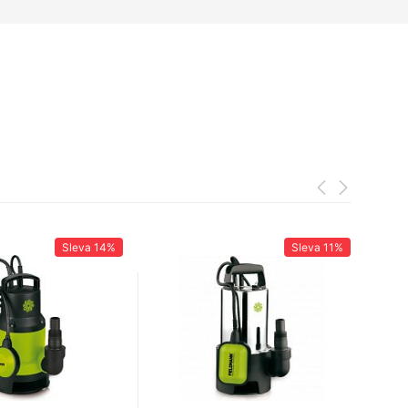
Sleva
14%
Sleva
11%