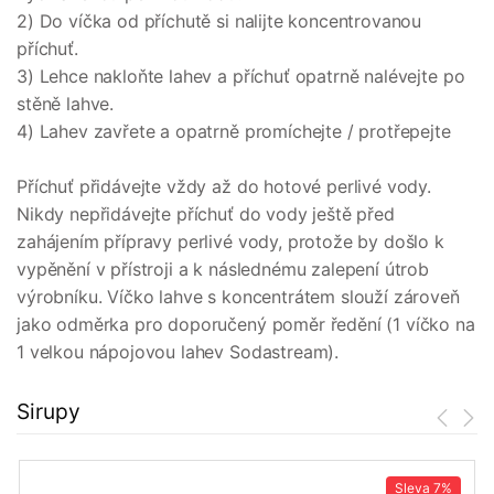
2) Do víčka od příchutě si nalijte koncentrovanou
příchuť.
3) Lehce nakloňte lahev a příchuť opatrně nalévejte po
stěně lahve.
4) Lahev zavřete a opatrně promíchejte / protřepejte
Příchuť přidávejte vždy až do hotové perlivé vody.
Nikdy nepřidávejte příchuť do vody ještě před
zahájením přípravy perlivé vody, protože by došlo k
vypěnění v přístroji a k následnému zalepení útrob
výrobníku. Víčko lahve s koncentrátem slouží zároveň
jako odměrka pro doporučený poměr ředění (1 víčko na
1 velkou nápojovou lahev Sodastream).
Sirupy
Sleva
7%