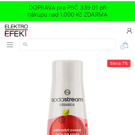
DOPRAVA pro PSČ 339 01 při
nákupu nad 1.000 Kč ZDARMA
Vyhledávání:
0
Sleva
7%