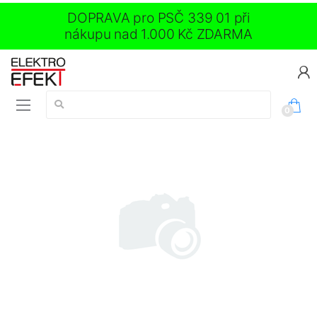
DOPRAVA pro PSČ 339 01 při
nákupu nad 1.000 Kč ZDARMA
Vyhledávání:
0