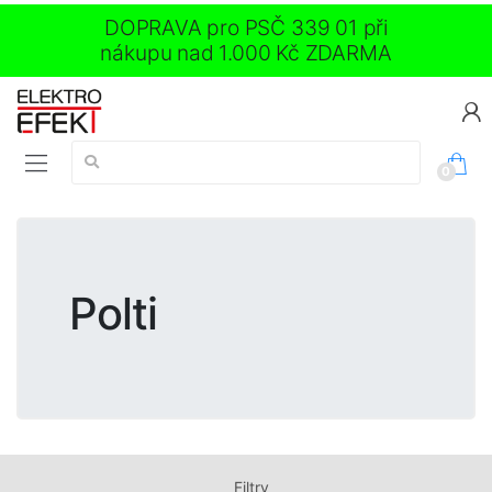
DOPRAVA pro PSČ 339 01 při
nákupu nad 1.000 Kč ZDARMA
Vyhledávání:
0
Polti
Filtry