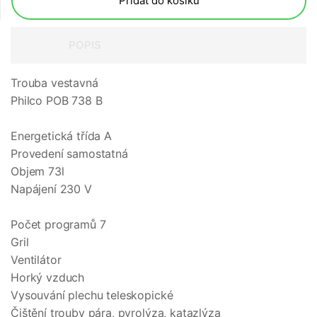
Přidat do košíku
POPIS
Trouba vestavná
Philco POB 738 B
Energetická třída A
Provedení samostatná
Objem 73l
Napájení 230 V
Počet programů 7
Gril
Ventilátor
Horký vzduch
Vysouvání plechu teleskopické
Čištění trouby pára, pyrolýza, katazlýza