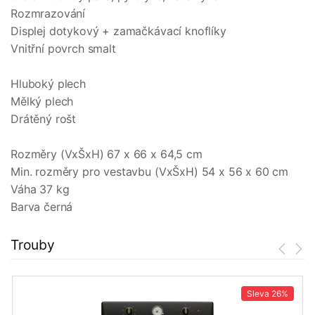
Rozmrazování
Displej dotykový + zamačkávací knoflíky
Vnitřní povrch smalt
Hluboký plech
Mělký plech
Drátěný rošt
Rozměry (VxŠxH) 67 x 66 x 64,5 cm
Min. rozměry pro vestavbu (VxŠxH) 54 x 56 x 60 cm
Váha 37 kg
Barva černá
Trouby
Sleva
26%