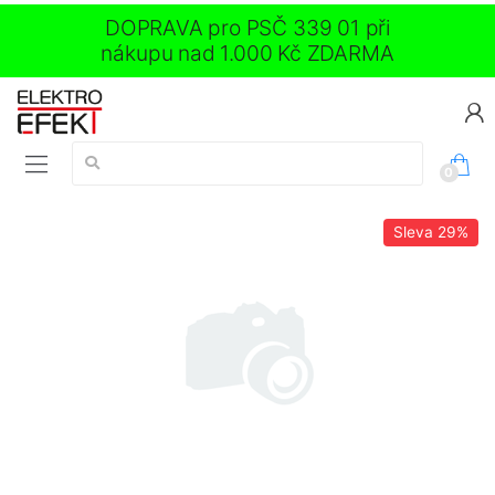
DOPRAVA pro PSČ 339 01 při
nákupu nad 1.000 Kč ZDARMA
Vyhledávání:
0
Sleva
29%