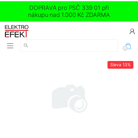
DOPRAVA pro PSČ 339 01 při
nákupu nad 1.000 Kč ZDARMA
Vyhledávání:
0
Sleva
13%