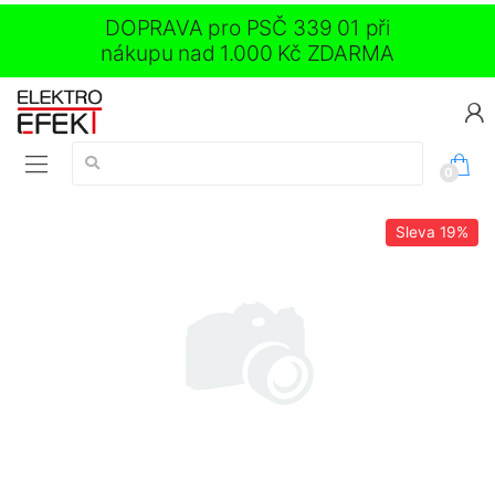
DOPRAVA pro PSČ 339 01 při
nákupu nad 1.000 Kč ZDARMA
Vyhledávání:
0
Sleva
19%