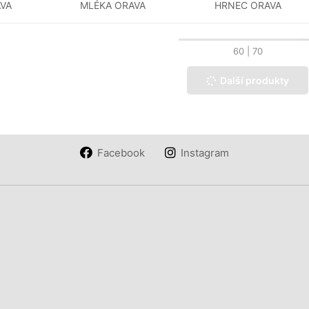
VA
MLÉKA ORAVA
HRNEC ORAVA
60
| 70
Další produkty
Facebook
Instagram