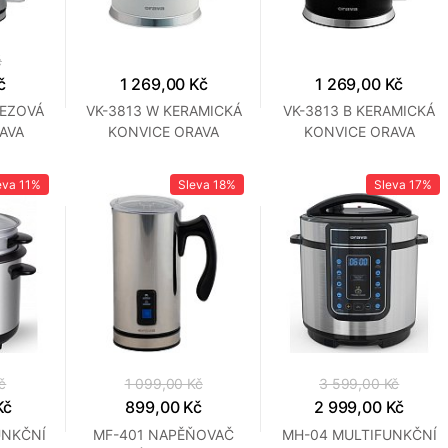
č
č
1 269,00 Kč
1 269,00 Kč
REZOVÁ
VK-3813 W KERAMICKÁ
VK-3813 B KERAMICKÁ
AVA
KONVICE ORAVA
KONVICE ORAVA
eva
11%
Sleva
18%
Sleva
17%
č
1 099,00 Kč
3 599,00 Kč
Kč
899,00 Kč
2 999,00 Kč
UNKČNÍ
MF-401 NAPĚŇOVAČ
MH-04 MULTIFUNKČNÍ