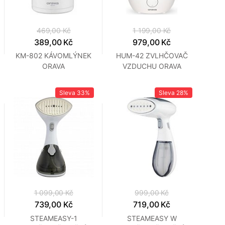
469,00 Kč
1 199,00 Kč
389,00 Kč
979,00 Kč
KM-802 KÁVOMLÝNEK
HUM-42 ZVLHČOVAČ
ORAVA
VZDUCHU ORAVA
Sleva
33%
Sleva
28%
1 099,00 Kč
999,00 Kč
739,00 Kč
719,00 Kč
STEAMEASY-1
STEAMEASY W