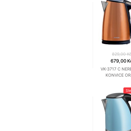
829,00 K
679,00 K
VK-3717 C NE
KONVICE OR
Sl