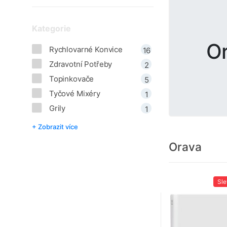
Kategorie
O
Rychlovarné Konvice
16
Zdravotní Potřeby
2
Topinkovače
5
Tyčové Mixéry
1
Grily
1
+ Zobrazit více
Orava
Sl