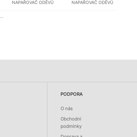
NAPAŘOVAČ ODĚVŮ
NAPAŘOVAČ ODĚVŮ
ORAVA
ORAVA
PODPORA
O nás
Obchodní
podmínky
Doprava a