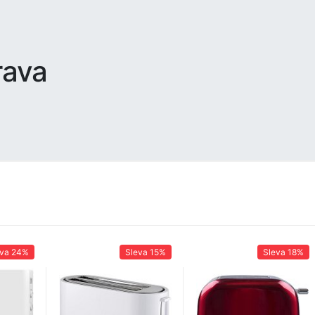
rava
eva
24%
Sleva
15%
Sleva
18%