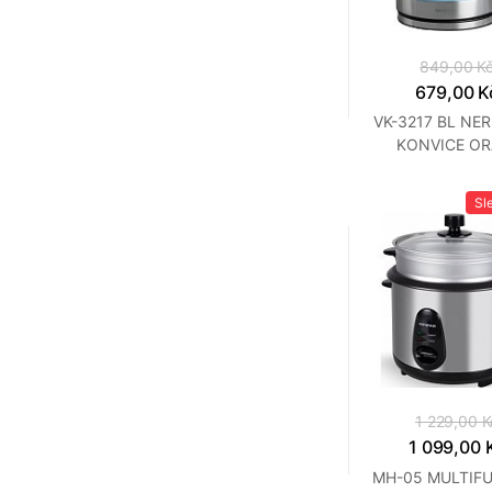
849,00 K
679,00 K
VK-3217 BL NE
KONVICE OR
Sl
1 229,00 K
1 099,00 
MH-05 MULTIF