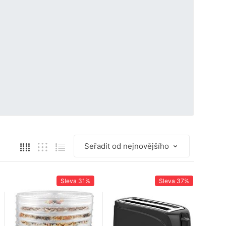
Sleva
31%
Sleva
37%