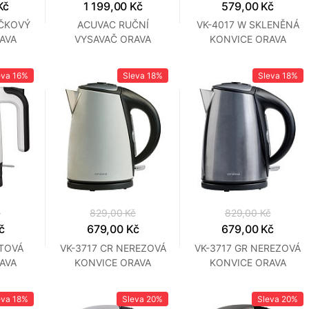
Kč
1 199,00 Kč
579,00 Kč
ČKOVÝ
ACUVAC RUČNÍ
VK-4017 W SKLENĚNÁ
AVA
VYSAVAČ ORAVA
KONVICE ORAVA
eva
16%
Sleva
18%
Sleva
18%
č
829,00 Kč
829,00 Kč
č
679,00 Kč
679,00 Kč
STOVÁ
VK-3717 CR NEREZOVÁ
VK-3717 GR NEREZOVÁ
AVA
KONVICE ORAVA
KONVICE ORAVA
eva
18%
Sleva
20%
Sleva
20%