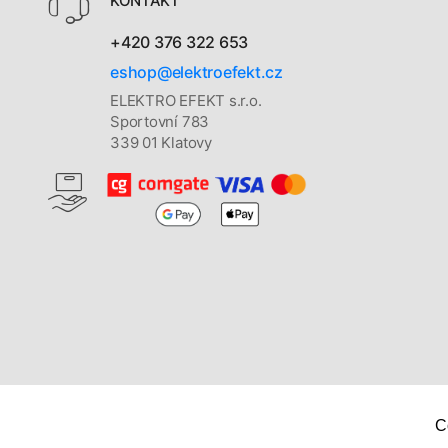
KONTAKT
+420 376 322 653
eshop@elektroefekt.cz
ELEKTRO EFEKT s.r.o.
Sportovní 783
339 01 Klatovy
C
Copyright © 2026
Elektro Efekt s. r. o.