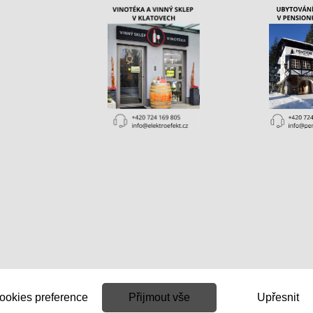
ookies preference
Přijmout vše
Upřesnit