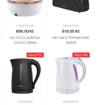
1 299,00 Kč
989,00 Kč
899,00 Kč
619,00 Kč
SU-103 A SUŠIČKA
HR-108 B TOPINKOVAČ
OVOCE ORAVA
ORAVA
Sleva
17%
Sleva
16%
779,00 Kč
499,00 Kč